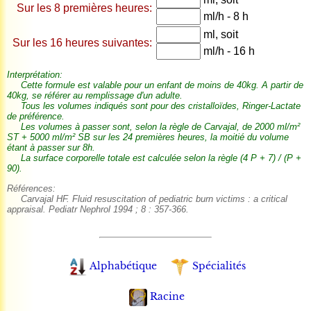
Sur les 8 premières heures:
ml/h - 8 h
ml, soit
Sur les 16 heures suivantes:
ml/h - 16 h
Interprétation:
Cette formule est valable pour un enfant de moins de 40kg. A partir de
40kg, se référer au remplissage d'un adulte.
Tous les volumes indiqués sont pour des
cristalloïdes, Ringer
-Lactate
de préférence.
Les volumes à passer sont, selon la règle de Carvajal, de 2000 ml/m²
ST + 5000 ml/m² SB sur les 24 premières heures, la moitié du volume
étant à passer sur 8h.
La surface corporelle totale est calculée selon la règle (4 P + 7) / (P +
90).
Références:
Carvajal HF. Fluid resuscitation of pediatric burn victims : a critical
appraisal. Pediatr Nephrol 1994 ; 8 : 357-366.
Alphabétique
Spécialités
Racine