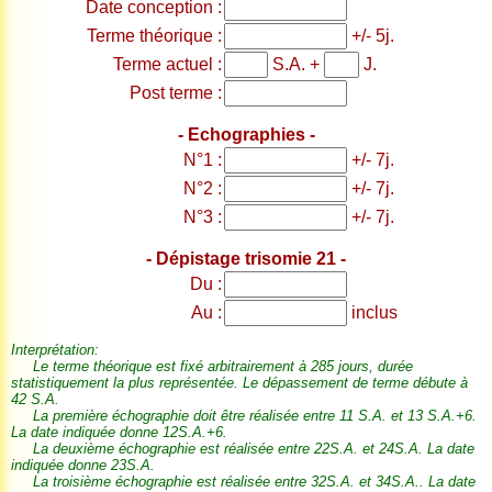
Date conception :
Terme théorique :
+/- 5j.
Terme actuel :
S.A. +
J.
Post terme :
- Echographies -
N°1 :
+/- 7j.
N°2 :
+/- 7j.
N°3 :
+/- 7j.
- Dépistage trisomie 21 -
Du :
Au :
inclus
Interprétation:
Le terme théorique est fixé arbitrairement à 285 jours, durée
statistiquement la plus représentée. Le dépassement de terme débute à
42 S.A.
La première échographie doit être réalisée entre 11 S.A. et 13 S.A.+6.
La date indiquée donne 12S.A.+6.
La deuxième échographie est réalisée entre 22S.A. et 24S.A. La date
indiquée donne 23S.A.
La troisième échographie est réalisée entre 32S.A. et 34S.A.. La date